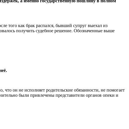
издержек, а именно государственную пошлину в полном
ле того как брак распался, бывший супруг выехал из
бовалось получить судебное решение. Обозначенные выше
неё.
 что он не исполняет родительские обязанности, не помогает
олнительно были привлечены представители органов опеки и