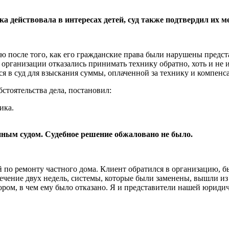
 действовала в интересах детей, суд также подтвердил их ме
ю после того, как его гражданские права были нарушены пред
и организации отказались принимать технику обратно, хоть и не
ся в суд для взыскания суммы, оплаченной за технику и компенс
стоятельства дела, постановил:
ика.
нным судом. Судебное решение обжаловано не было.
 по ремонту частного дома. Клиент обратился в организацию, был
ечение двух недель, системы, которые были заменены, вышли из
вором, в чем ему было отказано. Я и представители нашей юрид