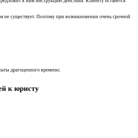
предложит к ним инструкцию действий. Клиенту останется
ня не существует. Поэтому при возникновении очень срочной
раты драгоценного времени;
ей к юристу