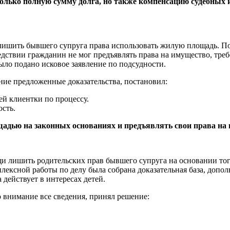
только полную сумму долга, но также компенсацию судебных 
лишить бывшего супруга права использовать жилую площадь. Пос
дствии гражданин не мог предъявлять права на имущество, тре
ло подано исковое заявление по подсудности.
ие предложенные доказательства, постановил:
й клиентки по процессу.
сть.
адью на законных основаниях и предъявлять свои права на 
 лишить родительских прав бывшего супруга на основании того,
плексной работы по делу была собрана доказательная база, доп
действует в интересах детей.
 внимание все сведения, принял решение: