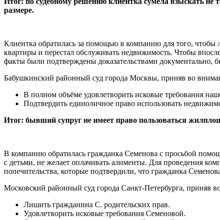
Итог: по судебному решению клиентка сумела взыскать не 
размере.
Клиентка обратилась за помощью в компанию для того, чтобы 
квартиры и перестал обслуживать недвижимость. Чтобы впосле
факты были подтверждены доказательствами документально, бы
Бабушкинский районный суд города Москвы, приняв во вниман
В полном объёме удовлетворить исковые требования наше
Подтвердить единоличное право использовать недвижимо
Итог: бывший супруг не имеет право пользоваться жилплощ
В компанию обратилась гражданка Семенова с просьбой помощи
с детьми, не желает оплачивать алименты. Для проведения ком
попечительства, которые подтвердили, что гражданка Семенова 
Московский районный суд города Санкт-Петербурга, приняв во
Лишить гражданина С. родительских прав.
Удовлетворить исковые требования Семеновой.