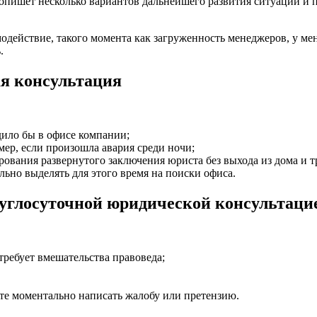
опишет несколько вариантов дальнейшего развития ситуации и 
одействие, такого момента как загруженность менеджеров, у ме
.
ая консультация
ило бы в офисе компании;
мер, если произошла авария среди ночи;
ования развернутого заключения юриста без выхода из дома и т
льно выделять для этого время на поиски офиса.
круглосуточной юридической консультаци
требует вмешательства правоведа;
те моментально написать жалобу или претензию.