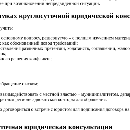
мне при возникновении непредвиденной ситуации.
амках круглосуточной юридической кон
учить:
 основному вопросу, развернутую – с полным изучением матери
х как обоснованный довод требований;
составления различных претензий, ходатайств, соглашений, жалоб
ок;
бного решения конфликта;
обращение с иском;
 взаимодействовать с местной властью – муниципалитетом, деп
етном регионе адвокатской конторы для обращения.
 договориться о встрече с юристом для подписания договора н
уточная юридическая консультация