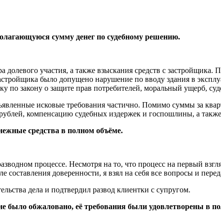
 полагающуюся сумму денег по судебному решению.
а долевого участия, а также взыскания средств с застройщика.
застройщика было допущено нарушение по вводу здания в эксплу
йку по закону о защите прав потребителей, моральный ущерб, су
явленные исковые требования частично. Помимо суммы за кварт
 рублей, компенсацию судебных издержек и госпошлины, а также
нежные средства в полном объёме.
зводном процессе. Несмотря на то, что процесс на первый взгля
 составления доверенности, я взял на себя все вопросы и передал
льства дела и подтвердил развод клиентки с супругом.
 не было обжаловано, её требования были удовлетворены в п