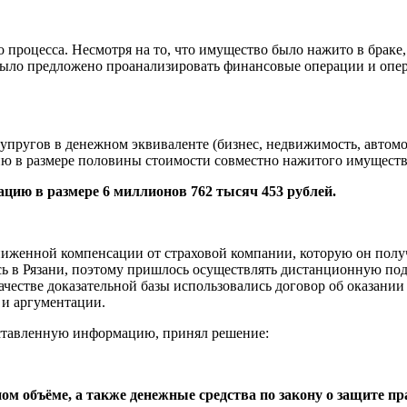
 процесса. Несмотря на то, что имущество было нажито в браке
было предложено проанализировать финансовые операции и опер
упругов в денежном эквиваленте (бизнес, недвижимость, автомо
ю в размере половины стоимости совместно нажитого имуществ
ацию в размере 6 миллионов 762 тысяч 453 рублей.
женной компенсации от страховой компании, которую он получи
сь в Рязани, поэтому пришлось осуществлять дистанционную по
качестве доказательной базы использовались договор об оказании
 и аргументации.
едставленную информацию, принял решение:
м объёме, а также денежные средства по закону о защите пр