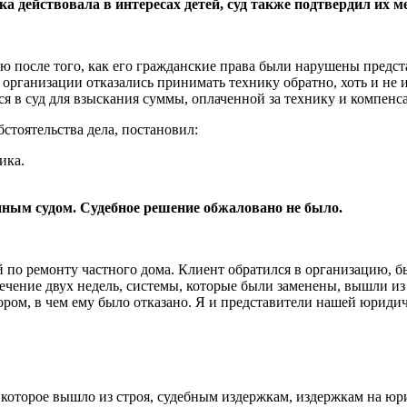
 действовала в интересах детей, суд также подтвердил их ме
ю после того, как его гражданские права были нарушены пред
и организации отказались принимать технику обратно, хоть и не
ся в суд для взыскания суммы, оплаченной за технику и компенс
стоятельства дела, постановил:
ика.
нным судом. Судебное решение обжаловано не было.
 по ремонту частного дома. Клиент обратился в организацию, был
ечение двух недель, системы, которые были заменены, вышли из
вором, в чем ему было отказано. Я и представители нашей юрид
 которое вышло из строя, судебным издержкам, издержкам на юр