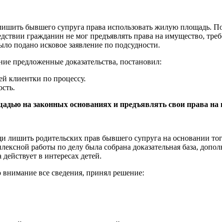
лишить бывшего супруга права использовать жилую площадь. Пос
дствии гражданин не мог предъявлять права на имущество, тре
ло подано исковое заявление по подсудности.
ие предложенные доказательства, постановил:
й клиентки по процессу.
сть.
адью на законных основаниях и предъявлять свои права на 
 лишить родительских прав бывшего супруга на основании того,
плексной работы по делу была собрана доказательная база, доп
действует в интересах детей.
 внимание все сведения, принял решение: