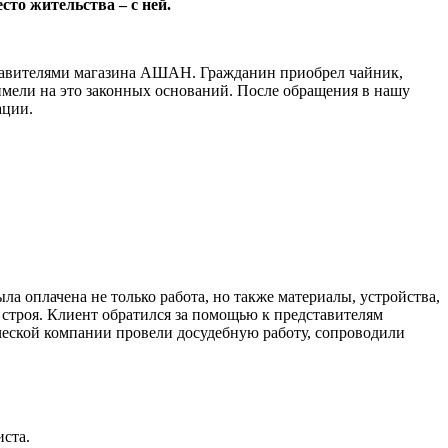
сто жительства – с ней.
ставителями магазина АШАН. Гражданин приобрел чайник,
 имели на это законных оснований. После обращения в нашу
ации.
а оплачена не только работа, но также материалы, устройства,
 строя. Клиент обратился за помощью к представителям
ической компании провели досудебную работу, сопроводили
иста.