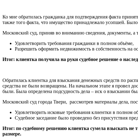
Ко мне обратилась гражданка для подтверждения факта приняти
также того факта, что имущество принадлежало усопшей. Было 
Московский суд, приняв во вниманию сведения, документы, а т
Удовлетворить требования гражданки в полном объёме,
Разрешить оформить недвижимость в собственность на о
Итог: клиентка получила на руки судебное решение о насл
Обратилась клиентка для взыскания денежных средств по расп
средства не были возвращены. На начальном этапе я провел до
были. Была определена подсудность дела – иск о взыскании бы
Московский суд города Твери,
рассмотрев материалы дела, пос
Удовлетворить исковые требования клиентки в полном о
Судебное заседание было проведено без присутствия пред
Итог: по судебному решению клиентка сумела взыскать не 
размере.