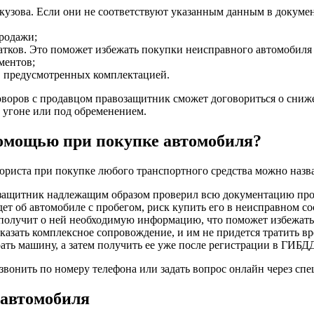
кузова. Если они не соответствуют указанным данным в документ
продажи;
тков. Это поможет избежать покупки неисправного автомобиля и
ментов;
, предусмотренных комплектацией.
еговоров с продавцом правозащитник сможет договориться о сни
в угоне или под обременением.
помощью при покупке автомобиля?
риста при покупке любого транспортного средства можно назв
возащитник надлежащим образом проверил всю документацию про
ет об автомобиле с пробегом, риск купить его в неисправном 
получит о ней необходимую информацию, что поможет избежать
азать комплексное сопровождение, и им не придется тратить в
рать машину, а затем получить ее уже после регистрации в ГИБД
вонить по номеру телефона или задать вопрос онлайн через спе
 автомобиля