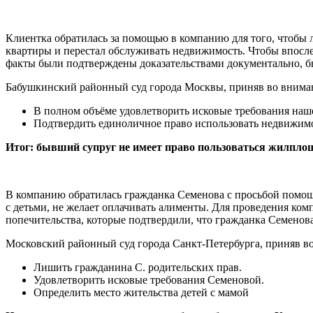
Клиентка обратилась за помощью в компанию для того, чтобы 
квартиры и перестал обслуживать недвижимость. Чтобы впосле
факты были подтверждены доказательствами документально, бы
Бабушкинский районный суд города Москвы, приняв во вниман
В полном объёме удовлетворить исковые требования наше
Подтвердить единоличное право использовать недвижимо
Итог: бывший супруг не имеет право пользоваться жилплощ
В компанию обратилась гражданка Семенова с просьбой помощи
с детьми, не желает оплачивать алименты. Для проведения ком
попечительства, которые подтвердили, что гражданка Семенова 
Московский районный суд города Санкт-Петербурга, приняв во
Лишить гражданина С. родительских прав.
Удовлетворить исковые требования Семеновой.
Определить место жительства детей с мамой