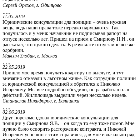
Сергей Орехов, г. Одинцово





11.05.2019
Юридические консультации для полиции – очень нужная
вещь, ведь наши права тоже нередко нарушаются. Так
получилось и у меня: начальник не подписывал рапорт на
отпуск несколько лет. Пришел на прием к Смирнову Н.И., он
рассказал, что нужно сделать. В результате отпуск мне все же
одобрили.
Максим Злобин, г. Москва





22.05.2019
Пришло мое время получать квартиру по выслуге, и тут
внезапно отказали в льготном жилье. Как сотрудник полиции
за юридической консультацией я обратился к Николаю
Игоревичу. Мы все подробно обсудили, он разработал план
действий. Жилплощадь выделили через несколько недель.
Станислав Никифоров, г. Балашиха





02.06.2019
Друг порекомендовал юридические консультации для
полиции у Смирнова Я.В. – он когда-то ему тоже помог. Мне
нужно было оспорить расторжение контракта, и Николай
Игоревич успешно с этим справился, дав мне изначально ряд