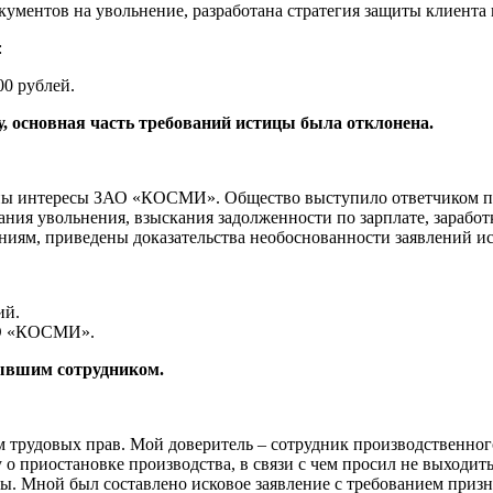
ументов на увольнение, разработана стратегия защиты клиента 
:
00 рублей.
, основная часть требований истицы была отклонена.
ы интересы ЗАО «КОСМИ». Общество выступило ответчиком по 
ния увольнения, взыскания задолженности по зарплате, заработ
аниям, приведены доказательства необоснованности заявлений и
ий.
АО «КОСМИ».
бывшим сотрудником.
м трудовых прав. Мой доверитель – сотрудник производственног
о приостановке производства, в связи с чем просил не выходит
улы. Мной был составлено исковое заявление с требованием при