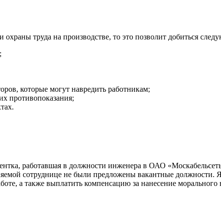
охраны труда на производстве, то это позволит добиться следу
;
ров, которые могут навредить работникам;
их противопоказания;
тах.
иентка, работавшая в должности инженера в ОАО «Москабельсет
ьняемой сотруднице не были предложены вакантные должности. Я 
аботе, а также выплатить компенсацию за нанесение морального