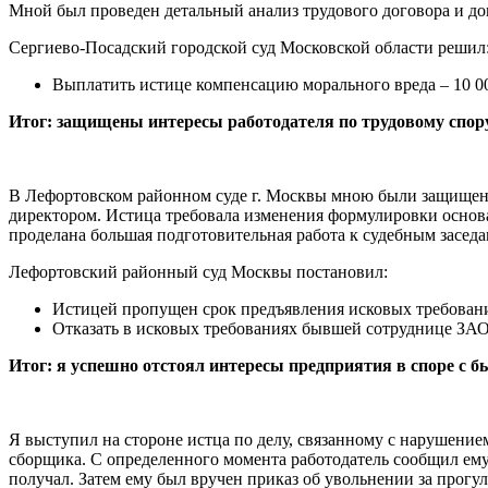
Мной был проведен детальный анализ трудового договора и док
Сергиево-Посадский городской суд Московской области решил
Выплатить истице компенсацию морального вреда – 10 0
Итог: защищены интересы работодателя по трудовому спору
В Лефортовском районном суде г. Москвы мною были защищен
директором. Истица требовала изменения формулировки основа
проделана большая подготовительная работа к судебным засед
Лефортовский районный суд Москвы постановил:
Истицей пропущен срок предъявления исковых требован
Отказать в исковых требованиях бывшей сотруднице З
Итог: я успешно отстоял интересы предприятия в споре с 
Я выступил на стороне истца по делу, связанному с нарушение
сборщика. С определенного момента работодатель сообщил ему 
получал. Затем ему был вручен приказ об увольнении за прог