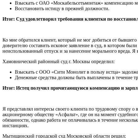
Взыскать с ОАО «Москабельсетьмонтаж» компенсацию мо
Восстановить истицу в прежней должности.
Итог: Суд удовлетворил требования клиентки по восстановл
Ко мне обратился клиент, который не мог добиться от бывшег
доверителю составить исковое заявление в суд, в котором были
неиспользованный отпуск и за нанесение морального вреда. Я в
Хамовнический районный суд г. Москвы определил:
Взыскать с ООО «Сити Монолит в пользу истца» задолже
Денежные средства должны быть выплачены в течение тр
Итог: Истец получил причитающуюся компенсацию и зарпл
Я представлял интересы своего клиента по трудовому спору о 
акционерному обществу «Асфальт», где он на момент судебног
обязанности, однако работа не оплачивалась в течение нескол
инстанциях.
Мытищинский городской суд Московской области решил: