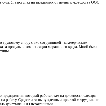
в суде. Я выступал на заседаниях от имени руководства ООО.
трудовому спору с экс-сотрудницей– коммерческим
ка за прогулы и компенсации морального вреда. Мной была
стицы.
о предприятия, который работал там на должности слесаря-
ь на работу. Средства за вынужденный простой сотрудник не
знать действия ООО незаконными.