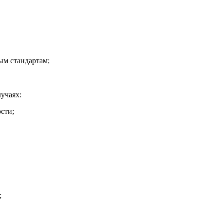
ым стандартам;
учаях:
ости;
;