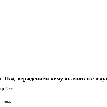
ха. Подтверждением чему являются след
 работе;
;
осквы.