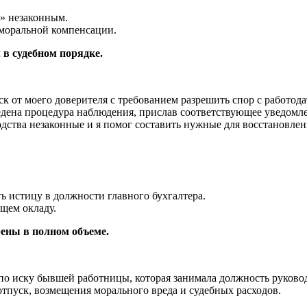
» незаконным.
 моральной компенсации.
 в судебном порядке.
 от моего доверителя с требованием разрешить спор с работода
ведена процедура наблюдения, прислав соответствующее уведомле
ства незаконные и я помог составить нужные для восстановлени
ь истицу в должности главного бухгалтера.
щем окладу.
рены в полном объеме.
о иску бывшей работницы, которая занимала должность руковод
тпуск, возмещения морального вреда и судебных расходов.