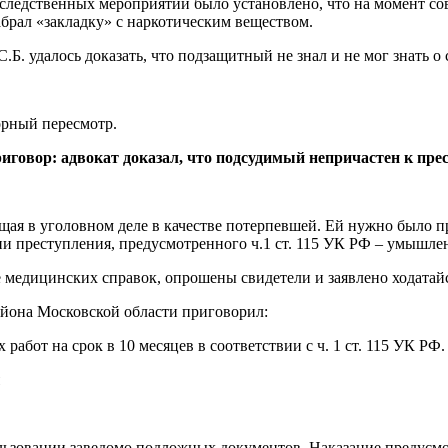
е следственных мероприятий было установлено, что на момент с
абрал «закладку» с наркотическим веществом.
Б. удалось доказать, что подзащитный не знал и не мог знать о
орный пересмотр.
иговор: адвокат доказал, что подсудимый непричастен к пре
ая в уголовном деле в качестве потерпевшей. Ей нужно было пред
 преступления, предусмотренного ч.1 ст. 115 УК РФ – умышлен
е медицинских справок, опрошены свидетели и заявлено ходатайс
айона Московской области приговорил:
абот на срок в 10 месяцев в соответствии с ч. 1 ст. 115 УК РФ.
ы
ьзовании заведомо подложных документов. Наказание предусмотр