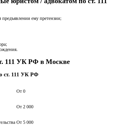
е юристом / адвокатом по ст. 111
и предъявлении ему претензии;
ора;
бождения.
т. 111 УК РФ в Москве
 ст. 111 УК РФ
От 0
От 2 000
тельства
От 5 000