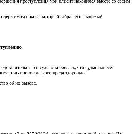
овершения преступления мой клиент находился вместе со своим
 содержимом пакета, который забрал его знакомый.
ступлению.
ставительство в суде: она боялась, что судья вынесет
ное причинение легкого вреда здоровью.
тво об их вызове.
ено ч.3 ст. 327 УК РФ, ему грозил арест до 6 месяцев. Им