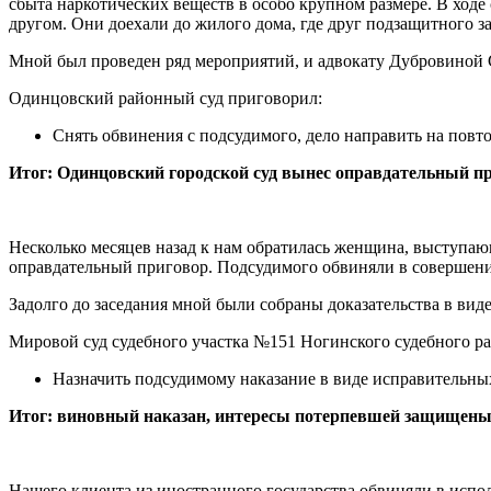
сбыта наркотических веществ в особо крупном размере. В ход
другом. Они доехали до жилого дома, где друг подзащитного з
Мной был проведен ряд мероприятий, и адвокату Дубровиной С.
Одинцовский районный суд приговорил:
Снять обвинения с подсудимого, дело направить на повт
Итог: Одинцовский городской суд вынес оправдательный пр
Несколько месяцев назад к нам обратилась женщина, выступающ
оправдательный приговор. Подсудимого обвиняли в совершении
Задолго до заседания мной были собраны доказательства в вид
Мировой суд судебного участка №151 Ногинского судебного р
Назначить подсудимому наказание в виде исправительных р
Итог: виновный наказан, интересы потерпевшей защищен
Нашего клиента из иностранного государства обвиняли в испол