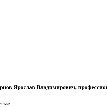
мирнов Ярослав Владимирович, професси
твами: