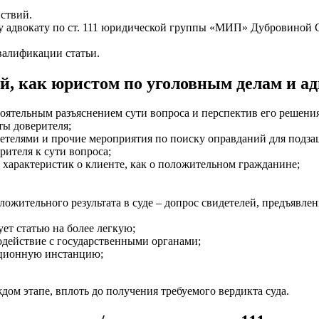
ствий.
у адвокату по ст. 111 юридической группы «МИП» Дубровиной С
валификации статьи.
, как юристом по уголовным делам и адв
тоятельным разъяснением сути вопроса и перспектив его решения
ты доверителя;
детелями и прочие мероприятия по поиску оправданий для подза
рителя к сути вопроса;
характеристик о клиенте, как о положительном гражданине;
ложительного результата в суде – допрос свидетелей, предъявле
ет статью на более легкую;
одействие с государственными органами;
ационную инстанцию;
ом этапе, вплоть до получения требуемого вердикта суда.