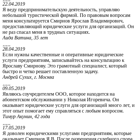
22.04.2019
Я веду предпринимательскую деятельность, управляю
небольшой туристической фирмой. По правовым вопросам
меня консультируется Смирнов Ярослав Владимирович,
предоставляющий юридические услуги для организаций. Он
не раз спасал меня в трудных ситуациях.
Аида Ватина, 35 лет





28.04.2019
Если нужны качественные и оперативные юридические
услуги предприятиям, записывайтесь на консультацию к
Ярославу Смирнову. Это грамотный специалист, который
быстро и четко решает поставленную задачу.
Андрей Сухих, г. Москва





09.05.2019
Являюсь соучредителем ООО, которое находится на
абонентском обслуживании у Николая Игоревича. Он
оказывает юридические услуги для организаций много лет, и
этот опыт помогает ему справляться с любым вопросом.
Тимур Акунин, 42 года





17.05.2019
Я доволен юридическими услугами предприятиям, которые
оказывает Смирнов Я.В. После разрешения судебного спора